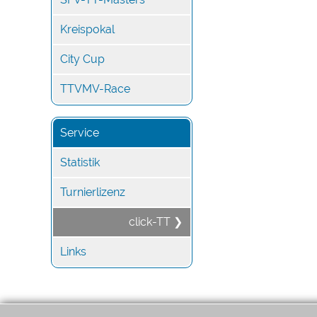
Kreispokal
City Cup
TTVMV-Race
Service
Statistik
Turnierlizenz
click-TT ❯
Links