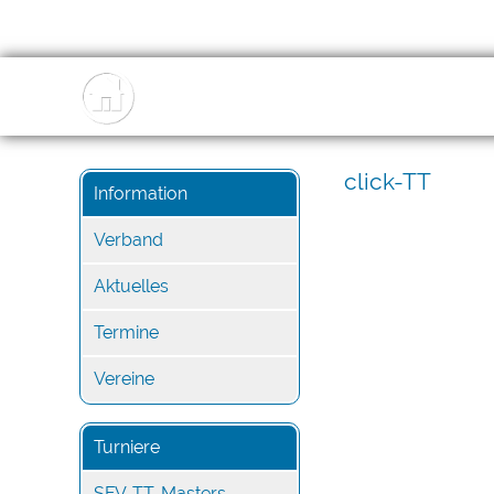
click-TT
Information
Verband
Aktuelles
Termine
Vereine
Turniere
SFV-TT-Masters